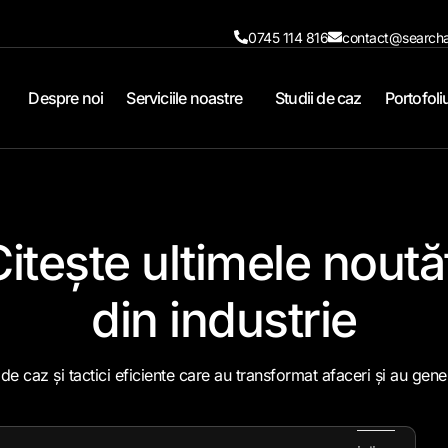
0745 114 816
contact@searcha
Despre noi
Serviciile noastre
Studii de caz
Portofoli
Citește
ultimele noută
din industrie
de caz și tactici eficiente care au transformat afaceri și au gener