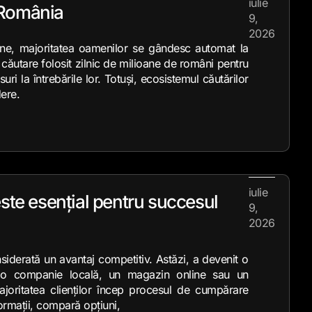
iulie
 România
9,
2026
ne, majoritatea oamenilor se gândesc automat la
căutare folosit zilnic de milioane de români pentru
uri la întrebările lor. Totuși, ecosistemul căutărilor
ere.
iulie
este esențial pentru succesul
9,
2026
siderată un avantaj competitiv. Astăzi, a devenit o
e o companie locală, un magazin online sau un
ajoritatea clienților încep procesul de cumpărare
ormații, compară opțiuni,