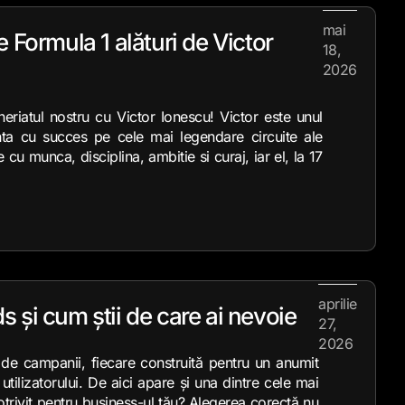
mai
 Formula 1 alături de Victor
18,
2026
iatul nostru cu Victor Ionescu! Victor este unul
inta cu succes pe cele mai legendare circuite ale
u munca, disciplina, ambitie si curaj, iar el, la 17
aprilie
 și cum știi de care ai nevoie
27,
2026
de campanii, fiecare construită pentru un anumit
tilizatorului. De aici apare și una dintre cele mai
trivit pentru business-ul tău? Alegerea corectă nu