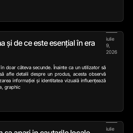
iulie
și de ce este esențial în era
9,
2026
în doar câteva secunde. Înainte ca un utilizator să
 să afle detalii despre un produs, acesta observă
zarea informației și identitatea vizuală influențează
a, graphic
iulie
a apari in cautarile locale