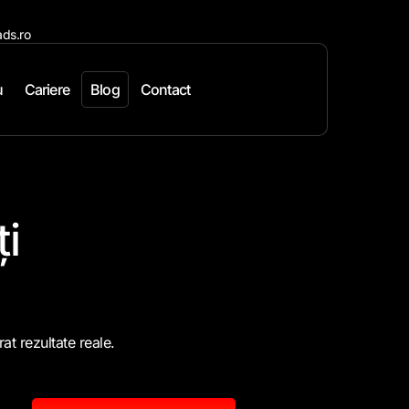
ds.ro
u
Cariere
Blog
Contact
ți
at rezultate reale.