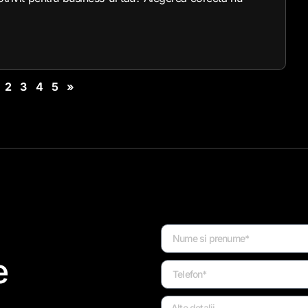
2
3
4
5
»
e