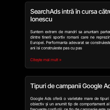
SearchAds intră în cursa către
Ionescu
Suntem extrem de mandri sa anuntam partener
dintre tinerii sportiv romani care ne reprez
Europei. Performanta adevarat se construieste c
ani isi construieste pas cu pas
Citește mai mult »
Tipuri de campanii Google Ads
Google Ads oferă o varietate mare de tipuri 
obiectiv și un anumit tip de comportament al u
frecvente confuzii: ce tip de campanie este po