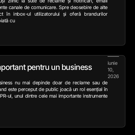
uși zilnic la sute de reclame și notificări, email
iente canale de comunicare. Spre deosebire de alte
în inbox-ul utilizatorului și oferă brandurilor
piată cu
iunie
important pentru un business
10,
2026
i business nu mai depinde doar de reclame sau de
nd este perceput de public joacă un rol esențial în
 PR-ul, unul dintre cele mai importante instrumente