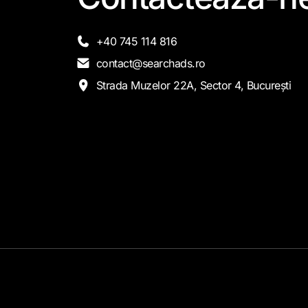
+40 745 114 816
contact@searchads.ro
Strada Muzelor 22A, Sector 4, București