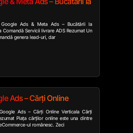
le & Meta Ads – Bucătării la
 Google Ads & Meta Ads – Bucătării la
la Comandă Servicii livrare ADS Rezumat Un
mandă genera lead-uri, dar
le Ads – Cărți Online
oogle Ads – Cărți Online Verticala Cărți
ezumat Piața cărților online este una dintre
n eCommerce-ul românesc. Zeci