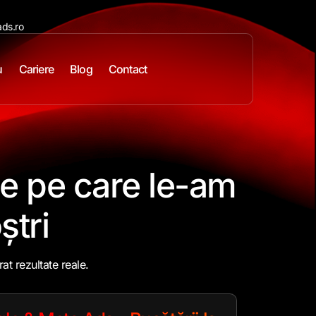
ds.ro
u
Cariere
Blog
Contact
le
pe care le-am
ștri
at rezultate reale.