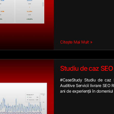
Citește Mai Mult »
Studiu de caz SEO 
#CaseStudy Studiu de caz S
Auditive Servicii livrare SEO
ani de experiență în domeniul 