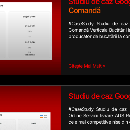
Studiu de caz Goog
Comandă
#CaseStudy Studiu de caz
Comandă Verticala Bucătării 
producător de bucătării la co
Citește Mai Mult »
Studiu de caz Goog
#CaseStudy Studiu de caz G
Online Servicii livrare ADS R
cele mai competitive nișe di