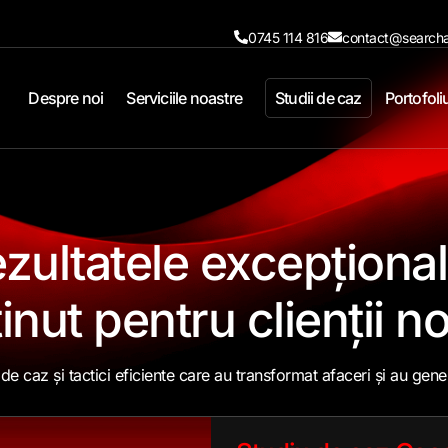
0745 114 816
contact@searcha
Despre noi
Serviciile noastre
Studii de caz
Portofoli
ezultatele excepționa
inut pentru clienții no
de caz și tactici eficiente care au transformat afaceri și au gener