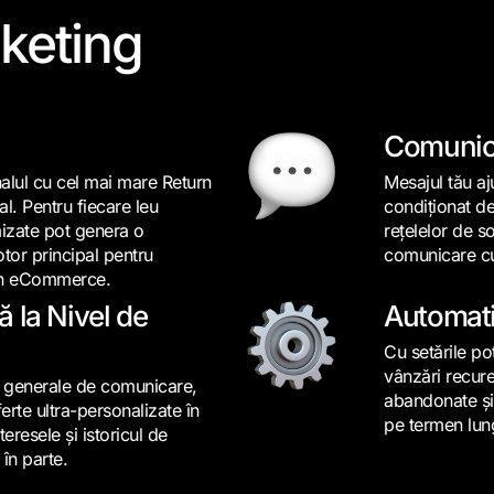
keting
Comunica
alul cu cel mai mare Return
Mesajul tău aju
l. Pentru fiecare leu
condiționat de
mizate pot genera o
rețelelor de so
otor principal pentru
comunicare cu
s în eCommerce.
 la Nivel de
Automati
Cu setările po
vânzări recur
e generale de comunicare,
abandonate și 
oferte ultra-personalizate în
pe termen lun
eresele și istoricul de
în parte.