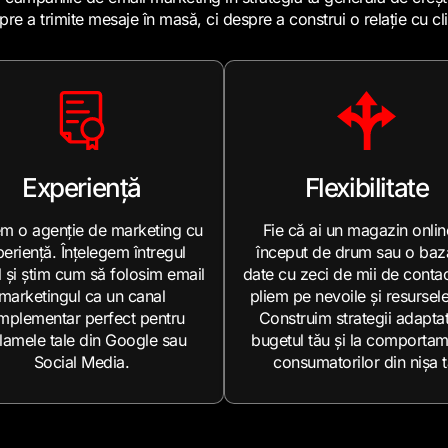
re a trimite mesaje în masă, ci despre a construi o relație cu cli
Experiență
Flexibilitate
m o agenție de marketing cu
Fie că ai un magazin onlin
eriență. Înțelegem întregul
început de drum sau o baz
l și știm cum să folosim email
date cu zeci de mii de contac
marketingul ca un canal
pliem pe nevoile și resursele
mplementar perfect pentru
Construim strategii adaptat
lamele tale din Google sau
bugetul tău și la comportam
Social Media.
consumatorilor din nișa t