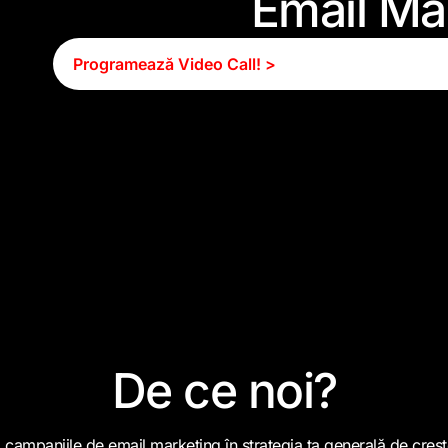
Email Ma
Programează Video Call! >
De ce noi?
campaniile de email marketing în strategia ta generală de creș