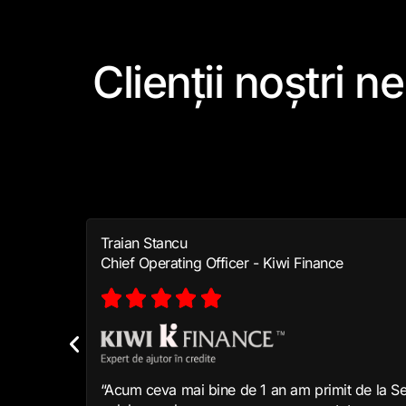
TESTIMONIALE
Clienții noștri 
colaborările de
Traian Stancu
Chief Operating Officer - Kiwi Finance





“Acum ceva mai bine de 1 an am primit de la Se