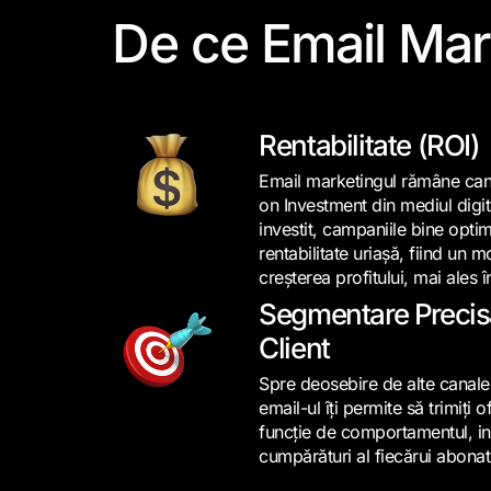
De ce
Email Mar
Rentabilitate (ROI)
Email marketingul rămâne can
on Investment din mediul digita
investit, campaniile bine opti
rentabilitate uriașă, fiind un m
creșterea profitului, mai ale
Segmentare Precisă
Client
Spre deosebire de alte canal
email-ul îți permite să trimiți 
funcție de comportamentul, int
cumpărături al fiecărui abonat 