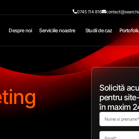
0745 114 816
contact@searcha
Despre noi
Serviciile noastre
Studii de caz
Portofoli
Solicită ac
ting
pentru site-
în maxim 24