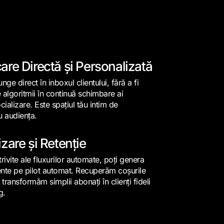
re Directă și Personalizată
nge direct în inboxul clientului, fără a fi
 algoritmii în continuă schimbare ai
cializare. Este spațiul tău intim de
 audiența.
zare și Retenție
trivite ale fluxurilor automate, poți genera
ente pe pilot automat. Recuperăm coșurile
transformăm simplii abonați în clienți fideli
g.