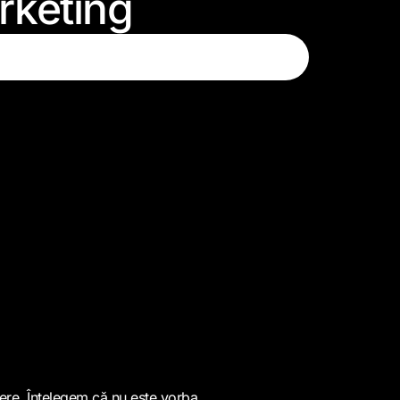
rketing
tere. Înțelegem că nu este vorba