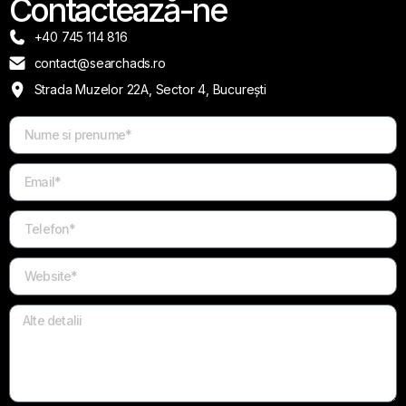
Contactează-ne
+40 745 114 816
contact@searchads.ro
Strada Muzelor 22A, Sector 4, București