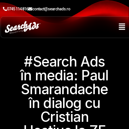
0745 114 816
contact@searchads.ro
#Search Ads
în media: Paul
Smarandache
în dialog cu
Cristian