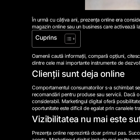
În urmă cu câțiva ani, prezența online era consid
magazin online sau un business care activează la 
Cuprins
Oamenii caută informații, compară opțiuni, citesc 
dintre cele mai importante instrumente de dezvoltar
Clienții sunt deja online
Comportamentul consumatorilor s-a schimbat semnifi
recomandări pentru produse sau servicii. Dacă o a
considerabil. Marketingul digital oferă posibilitat
oportunitate este dificil de egalat prin canalele 
Vizibilitatea nu mai este su
Prezența online reprezintă doar primul pas. Succe
acesta. Marketingul digital include mai multe cana