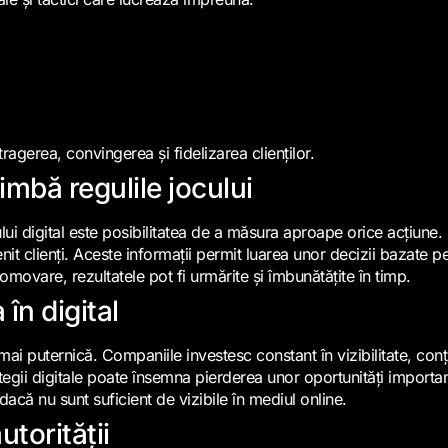
agerea, convingerea și fidelizarea clienților.
mbă regulile jocului
ui digital este posibilitatea de a măsura aproape orice acțiune. 
enit clienți. Aceste informații permit luarea unor decizii bazate pe
movare, rezultatele pot fi urmărite și îmbunătățite în timp.
în digital
t mai puternică. Companiile investesc constant în vizibilitate, c
rategii digitale poate însemna pierderea unor oportunități importa
 dacă nu sunt suficient de vizibile în mediul online.
utorității