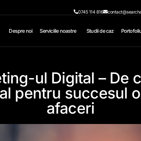
0745 114 816
contact@searcha
Despre noi
Serviciile noastre
Studii de caz
Portofoli
ing-ul Digital – De 
al pentru succesul o
afaceri