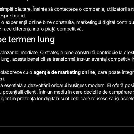
plă căutare. Înainte să contacteze o companie, utilizatorii anal
despre brand.
 o experiență online bine construită, marketingul digital contribu
 face diferența într-o piață competitivă.
 pe termen lung
ânzările imediate. O strategie bine construită contribuie la crește
 lung, aceste beneficii se transformă într-un avantaj competitiv i
 colaboreze cu o
agenție de marketing online
, care poate integr
ri.
 esențială a dezvoltării oricărui business modern. El oferă posibi
u potențialii clienți. Într-un mediu în care deciziile de cumpărare 
igent în prezența lor digitală sunt cele care reușesc să își accel