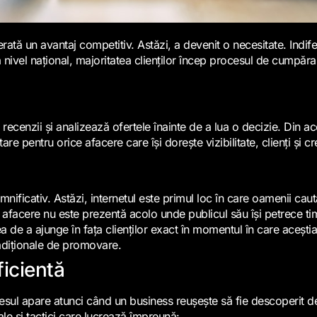
erată un avantaj competitiv. Astăzi, a devenit o necesitate. Ind
nivel național, majoritatea clienților încep procesul de cumpărar
recenzii și analizează ofertele înainte de a lua o decizie. Din ac
e pentru orice afacere care își dorește vizibilitate, clienți și c
cativ. Astăzi, internetul este primul loc în care oamenii caută r
facere nu este prezentă acolo unde publicul său își petrece tim
ea de a ajunge în fața clienților exact în momentul în care aceștia
tradiționale de promovare.
ficientă
sul apare atunci când un business reușește să fie descoperit de p
le și tactici care lucrează împreună: