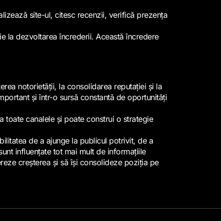
izează site-ul, citesc recenzii, verifică prezența
ie la dezvoltarea încrederii. Această încredere
rea notorietății, la consolidarea reputației și la
mportant și într-o sursă constantă de oportunități
a toate canalele și poate construi o strategie
litatea de a ajunge la publicul potrivit, de a
sunt influențate tot mai mult de informațiile
ereze creșterea și să își consolideze poziția pe