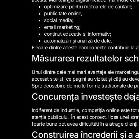
optimizare pentru motoarele de căutare;
publicitate online;
social media;
email marketing;
conținut educativ și informativ;
automatizări și analiză de date.
Fiecare dintre aceste componente contribuie la atr
Măsurarea rezultatelor schi
Unul dintre cele mai mari avantaje ale marketingul
accesat site-ul, ce pagini au vizitat și câți au dev
Spre deosebire de multe forme tradiționale de pro
Concurența investește deja 
Indiferent de industrie, competiția online este to
atenția publicului. În acest context, lipsa unei st
foarte bune pot avea dificultăți în a atrage clienți
Construirea încrederii și a a