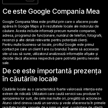
Ce este Google Compania Mea
Google Compania Mea este profilul prin care o afacere poate
apărea în Google Maps și în rezultatele locale ale motorului de
căutare. Acesta include informații precum numele companiei,
adresa, programul de funcționare, numărul de telefon, fotografii,
recenzii și alte detalii relevante pentru potențialii clienți.
Pentru multe business-uri locale, profilul Google este primul
contact pe care un client îl are cu brandul. Înainte să acceseze
site-ul sau să sune, utilizatorul analizează informațiile afișate și
decide dacă afacerea respectivă pare potrivită pentru nevoile
sale.
De ce este importantă prezența
în căutările locale
Căutările locale au o caracteristică foarte valoroasă: intenția este
extrem de ridicată. Utilizatorii care caută servicii sau produse în
apropierea lor sunt, de cele mai multe ori, pregătiți să acționeze.
Atunci când cineva caută un serviciu și vede afacerea ta în primele
rezultate locale, șansele de a primi un apel, o solicitare de ofertă