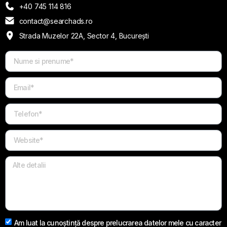
+40 745 114 816
contact@searchads.ro
Strada Muzelor 22A, Sector 4, București
Am luat la cunoștință despre prelucrarea datelor mele cu caracter