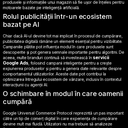
produsele și informațiile unui magazin să fie ușor de înțeles pentru
motoarele bazate pe inteligență artificială.
Rolul publicității într-un ecosistem
bazat pe AI
Chiar dacă AI-ul devine tot mai implicat în procesul de cumpărare,
publicitatea digitală rămâne un element esențial pentru vizibilitate.
Campaniile plătite pot influența modul în care produsele sunt
descoperite și pot genera semnale importante pentru algoritmi. De
servicii
aceea, multe branduri continuă să investească în
Google Ads
, folosind campanii inteligente pentru a crește
expunerea produselor și pentru a genera date relevante despre
comportamentul utilizatorilor. Aceste date pot contribui la
optimizarea întregului ecosistem de vânzare, inclusiv în contextul
interacțiunii cu agenții AI.
O schimbare în modul în care oamenii
cumpără
Google Universal Commerce Protocol reprezintă un pas important
către un tip de comerț digital în care experiența de cumpărare
devine mult mai fluidă. Utilizatorii nu mai trebuie să analizeze