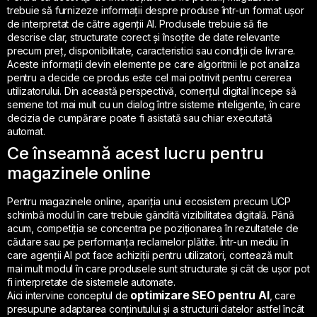
trebuie să furnizeze informații despre produse într-un format ușor
de interpretat de către agenții AI. Produsele trebuie să fie
descrise clar, structurate corect și însoțite de date relevante
precum preț, disponibilitate, caracteristici sau condiții de livrare.
Aceste informații devin elemente pe care algoritmii le pot analiza
pentru a decide ce produs este cel mai potrivit pentru cererea
utilizatorului. Din această perspectivă, comerțul digital începe să
semene tot mai mult cu un dialog între sisteme inteligente, în care
decizia de cumpărare poate fi asistată sau chiar executată
automat.
Ce înseamnă acest lucru pentru
magazinele online
Pentru magazinele online, apariția unui ecosistem precum UCP
schimbă modul în care trebuie gândită vizibilitatea digitală. Până
acum, competiția se concentra pe poziționarea în rezultatele de
căutare sau pe performanța reclamelor plătite. Într-un mediu în
care agenții AI pot face achiziții pentru utilizatori, contează mult
mai mult modul în care produsele sunt structurate și cât de ușor pot
fi interpretate de sistemele automate.
optimizare SEO pentru AI
Aici intervine conceptul de
, care
presupune adaptarea conținutului și a structurii datelor astfel încât