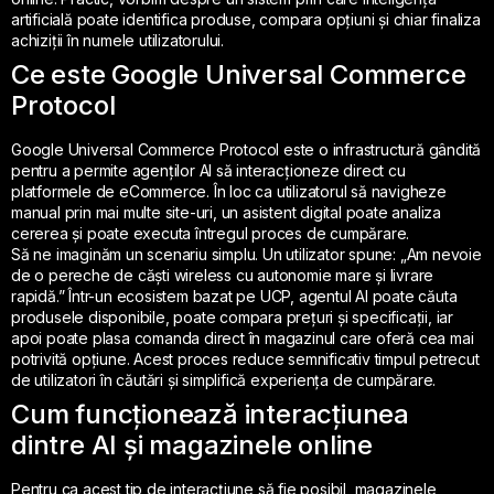
artificială poate identifica produse, compara opțiuni și chiar finaliza
achiziții în numele utilizatorului.
Ce este Google Universal Commerce
Protocol
Google Universal Commerce Protocol este o infrastructură gândită
pentru a permite agenților AI să interacționeze direct cu
platformele de eCommerce. În loc ca utilizatorul să navigheze
manual prin mai multe site-uri, un asistent digital poate analiza
cererea și poate executa întregul proces de cumpărare.
Să ne imaginăm un scenariu simplu. Un utilizator spune: „Am nevoie
de o pereche de căști wireless cu autonomie mare și livrare
rapidă.” Într-un ecosistem bazat pe UCP, agentul AI poate căuta
produsele disponibile, poate compara prețuri și specificații, iar
apoi poate plasa comanda direct în magazinul care oferă cea mai
potrivită opțiune. Acest proces reduce semnificativ timpul petrecut
de utilizatori în căutări și simplifică experiența de cumpărare.
Cum funcționează interacțiunea
dintre AI și magazinele online
Pentru ca acest tip de interacțiune să fie posibil, magazinele