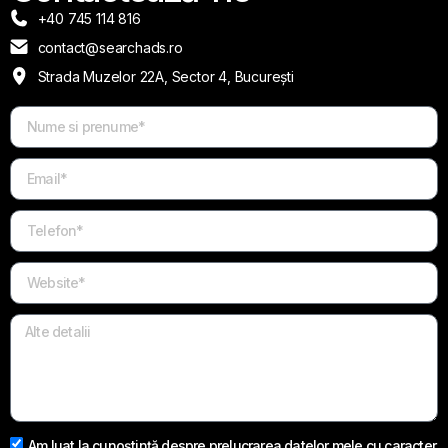
+40 745 114 816
contact@searchads.ro
Strada Muzelor 22A, Sector 4, București
Am luat la cunoștință despre prelucrarea datelor mele cu caracter