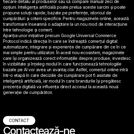
fiecare detaliu al produselor sau să compare manual zeci de
opțiuni. Inteligența artificială poate prelua aceste sarcini și poate
propune soluții rapide, bazate pe preferințe, istoricul de
cumpărături și criterii specifice. Pentru magazinele online, această
transformare înseamnă o adaptare la un nou mod de interacțiune
între tehnologie și comerț.
Apariția unor inițiative precum Google Universal Commerce
Protocol indică direcția în care se îndreaptă comerțul digital:
automatizare, integrare și experiențe de cumpărare din ce în ce
mai simple pentru utilizatori. În acest nou ecosistem, magazinele
care își organizează corect informațiile despre produse, investesc
în vizibilitate și înțeleg modul în care funcționează tehnologiile
bazate pe AI vor avea un avantaj clar. Astfel, comerțul online intră
într-o etapă în care deciziile de cumpărare pot fi asistate de
inteligență artificială, iar modul în care brandurile își pregătesc
prezența digitală va influența direct accesul la această nouă
generație de cumpărători.
CONTACT
Contactează-ne