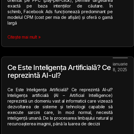
orientat pe PPC (pay-per-click), permite targetarea
exactă pe baza intențiilor de căutare. În
schimb, Facebook Ads funcționează predominant pe
modelul CPM (cost per mia de afișări) și oferă o gamă
largă
Citește mai mult »
ianuarie
Ce Este Inteligența Artificială? Ce
8, 2025
reprezintă AI-ul?
Ce Este Inteligența Artificială? Ce reprezintă AI-ul?
Inteligența artificială (AI – Artificial Intelligence)
reprezintă un domeniu vast al informaticii care vizează
dezvoltarea de sisteme și tehnologii capabile să
execute sarcini care, în mod normal, necesită
inteligență umană. De la procesarea limbajului natural și
recunoașterea imaginii, până la luarea de decizii