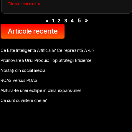
Citește mai mult »
5
»
«
1
2
3
4
Articole recente
Ce Este Inteligența Artificială? Ce reprezintă AI-ul?
Promovarea Unui Produs: Top Strategii Eficiente
Noutăți din social media
ROAS versus POAS
Alătură-te unei echipe în plină expansiune!
Ce sunt cuvintele cheie?